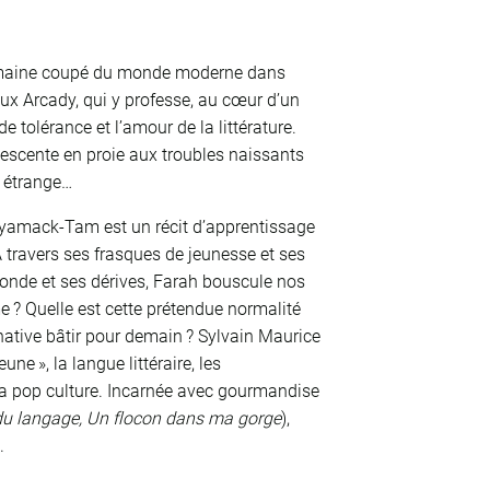
 domaine coupé du monde moderne dans
eux Arcady, qui y professe, au cœur d’un
e tolérance et l’amour de la littérature.
escente en proie aux troubles naissants
e étrange…
ayamack-Tam est un récit d’apprentissage
 À travers ses frasques de jeunesse et ses
monde et ses dérives, Farah bouscule nos
 ? Quelle est cette prétendue normalité
ernative bâtir pour demain ? Sylvain Maurice
eune », la langue littéraire, les
la pop culture. Incarnée avec gourmandise
du langage, Un flocon dans ma gorge
),
.