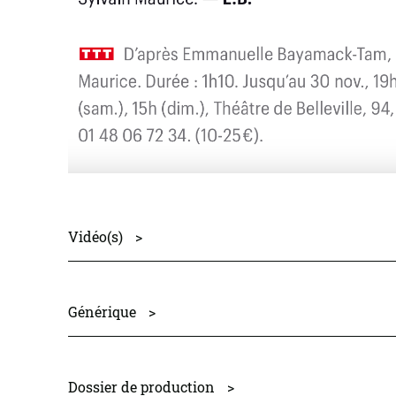
Vidéo(s)
>
Générique
>
avec
Constance Larrieu
lumière
Rodolphe Martin
Dossier de production
>