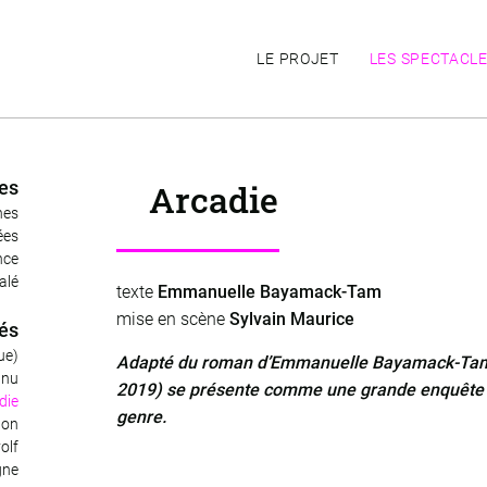
LE PROJET
LES SPECTACL
Arcadie
ées
hes
ées
nce
alé
texte
Emmanuelle Bayamack-Tam
mise en scène
Sylvain Maurice
és
ue)
Adapté du roman d’Emmanuelle Bayamack-Tam, "
 nu
2019) se présente comme une grande enquête tr
die
genre.
non
yolf
gne